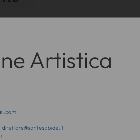
Artistica
e Artistica
il.com
-
direttore@santesabide.it
m