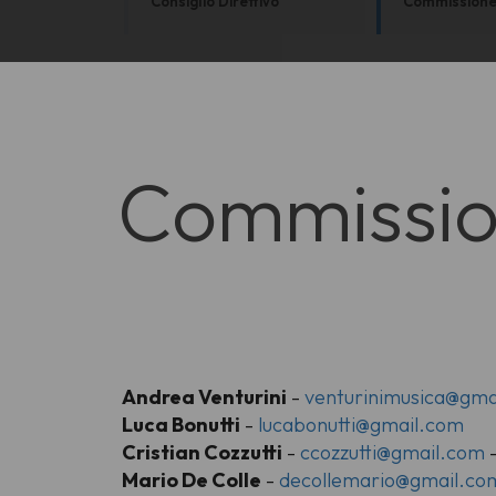
Consiglio Direttivo
Commissione 
Commission
Andrea Venturini
-
venturinimusica@gma
Luca Bonutti
-
lucabonutti@gmail.com
Cristian Cozzutti
-
ccozzutti@gmail.com
Mario De Colle
-
decollemario@gmail.co