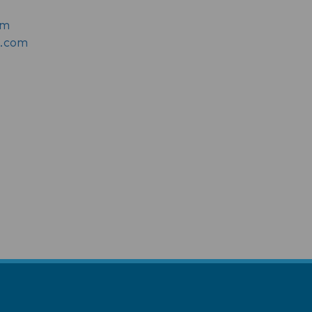
om
l.com