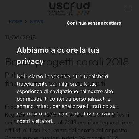
Togg
navi
HOME
NEWS
Continua senza accettare
11/06/2018
Abbiamo a cuore la tua
Bandi progetti corali 2018
privacy
Pubblicate le graduatorie dei
Noi usiamo i cookies e altre tecniche di
finanziamenti ai cori associati
tracciamento per migliorare la tua
esperienza di navigazione nel nostro sito,
per mostrarti contenuti personalizzati e
annunci mirati, per analizzare il traffico sul
In conformità alla convenzione stipulata con la
nostro sito, e per capire da dove arrivano i
Regione Friuli Venezia Giulia, pubblichiamo gli esiti
nostri visitatori.
dei Bandi progetti corali 2018 per il sostegno dei cori
affiliati all'Usci Fvg, come deliberato dall'apposita
Commissione riunitasi in data 24 maggio 2018.