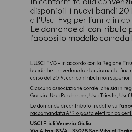
In conformità alla convenzio
disponibili i nuovi bandi 20
all'Usci Fvg per l'anno in co
Le domande di contributo 
l'apposito modello corredato
L’USCI FVG - in accordo con la Regione Friul
bandi che prevedono lo stanziamento fino 
corso del 2019, con contributi non superior
Ciascuna associazione corale, che sia in regol
Gorizia, Usci Pordenone, Usci Trieste, Usc
Le domande di contributo, redatte sull'
appo
raccomandata A/R o posta elettronica cert
USCI Friuli Venezia Giulia
Via Altan, 83/4 - 33078 San Vito al Tagl