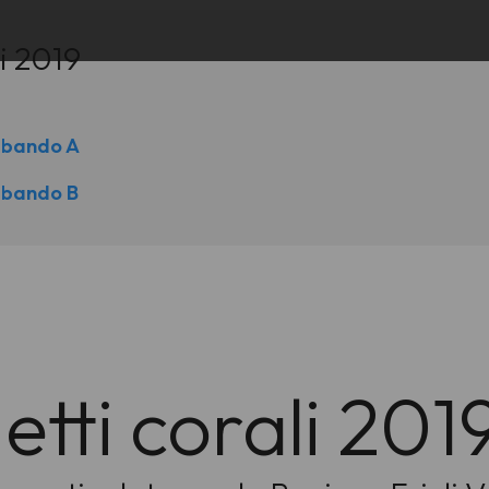
li 2019
o bando A
o bando B
tti corali 201