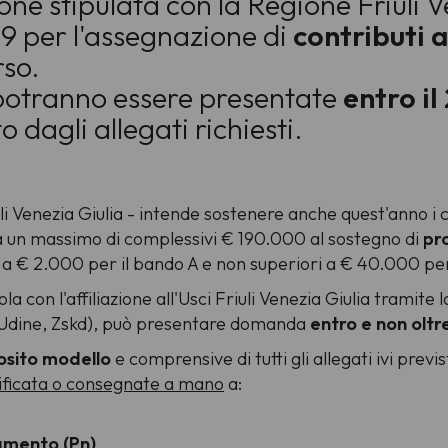
ne stipulata con la Regione Friuli V
19 per l'assegnazione di
contributi a
rso.
potranno essere presentate
entro il
 dagli allegati richiesti.
i Venezia Giulia - intende sostenere anche quest'anno i co
a un massimo di complessivi € 190.000 al sostegno di
pro
i a € 2.000 per il bando A e non superiori a € 40.000 per
a con l'affiliazione all'Usci Friuli Venezia Giulia tramite 
f Udine, Zskd), può presentare domanda
entro e non oltre
sito modello
e comprensive di tutti gli allegati ivi prev
ificata o consegnate a mano
a:
iamento (Pn)