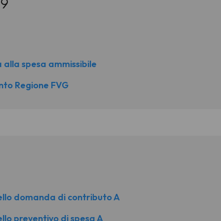
19
a alla spesa ammissibile
ento Regione FVG
ello domanda di contributo A
llo preventivo di spesa A