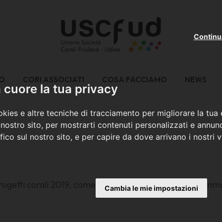
Continu
MO
CORI ASSOCIATI
COSA FACCIAMO
NEWS
cuore la tua privacy
kies e altre tecniche di tracciamento per migliorare la tua
nostro sito, per mostrarti contenuti personalizzati e annunc
ffico sul nostro sito, e per capire da dove arrivano i nostri vi
progetti corali 2019, come deliberato dall'apposita Commi
Cambia le mie impostazioni