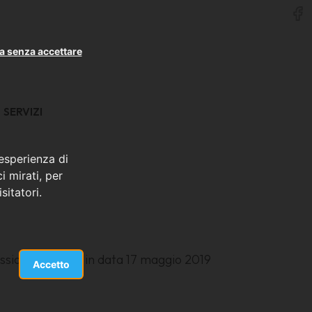
a senza accettare
SERVIZI
 esperienza di
i mirati, per
sitatori.
ssione riunitasi in data 17 maggio 2019
Accetto