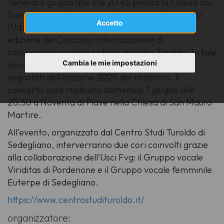
Venerdì 5 giugno alle ore 20.45 presso la Chiesa dei
Santi Filippo e Giacomo a Coderno di Sedegliano
Accetto
(Ud) si terrà il Concerto di premiazione della 6ª
edizione del Concorso internazionale di
composizione corale su testi di padre Turoldo. In tale
Cambia le mie impostazioni
occasione verranno eseguiti i brani vincitori e
segnalati dell'edizione 2025 del concorso. Il
concerto sarà replicato domenica 7 giugno alle
20.30 a Noventa di Piave nella Chiesa di San Mauro
Martire.
All'evento, organizzato dal Centro Studi Turoldo di
Sedegliano, interverranno due cori coinvolti grazie
alla collaborazione dell'Usci Fvg: il Gruppo vocale
Viriditas di Pordenone e il Gruppo vocale femminile
Euterpe di Sedegliano.
https://www.centrostudituroldo.it/
organizzatore: